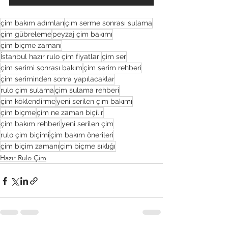
çim bakım adımları
çim serme sonrası sulama
çim gübreleme
peyzaj çim bakımı
çim biçme zamanı
İstanbul hazır rulo çim fiyatları
çim ser
çim serimi sonrası bakım
çim serim rehberi
çim seriminden sonra yapılacaklar
rulo çim sulama
çim sulama rehberi
çim köklendirme
yeni serilen çim bakımı
çim biçme
çim ne zaman biçilir
çim bakım rehberi
yeni serilen çim
rulo çim biçimi
çim bakım önerileri
çim biçim zamanı
çim biçme sıklığı
Hazır Rulo Çim