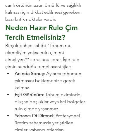
canlı örtünün uzun ömürlü ve sağlıklı 
kalması için dikkat edilmesi gereken 
bazı kritik noktalar vardır.
Neden Hazır Rulo Çim 
Tercih Etmelisiniz?
Birçok bahçe sahibi "Tohum mu 
ekmeliyim yoksa rulo çim mi 
almalıyım?" sorusunu sorar. İşte rulo 
çimin sunduğu temel avantajlar:
Anında Sonuç:
 Aylarca tohumun 
çıkmasını beklemenize gerek 
kalmaz.
Eşit Görünüm:
 Tohum ekiminde 
oluşan boşluklar veya kel bölgeler 
rulo çimde yaşanmaz.
Yabancı Ot Direnci:
 Profesyonel 
üretim sahamızda yetiştirilen 
çimler, yabancı otlardan 