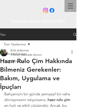
Hemen Bizi Arayın:
0536 053 8039
Yazı
Tüm Yazılarımız
Bilal aldanmaz
Tüm Yazılarımız
8 Oca
2 dakikada okunur
Hazır Rulo Çim Hakkında
Hazır Rulo Çim
Bilmeniz Gerekenler:
Bakım, Uygulama ve
İpuçları
Bahçenizin bir günde yemyeşil bir vaha 
dönüşmesini istiyorsanız, 
hazır rulo çim
en hızlı ve etkili çözümdür. Ancak, bu 